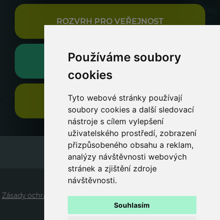
ROZVRH PRO VEŘEJNOST
Používáme soubory
AUKSYS
cookies
Tyto webové stránky používají
DÁRKOVÉ POUKAZY
soubory cookies a další sledovací
nástroje s cílem vylepšení
uživatelského prostředí, zobrazení
přizpůsobeného obsahu a reklam,
Letní otevírací doba:
analýzy návštěvnosti webových
pondělí - neděle 10:00 - 19:00
stránek a zjištění zdroje
ÚVOD
návštěvnosti.
Zásady ochrany osobních údajů
Obchodní podmínky
Zona v
Souhlasím
pohybu ©2026